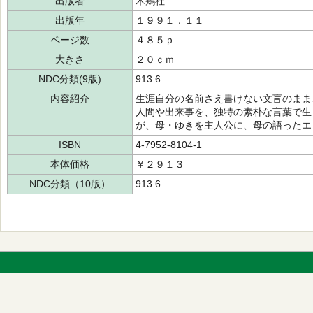
出版者
木鶏社
出版年
１９９１．１１
ページ数
４８５ｐ
大きさ
２０ｃｍ
NDC分類(9版)
913.6
内容紹介
生涯自分の名前さえ書けない文盲のまま
人間や出来事を、独特の素朴な言葉で生
が、母・ゆきを主人公に、母の語ったエ
ISBN
4-7952-8104-1
本体価格
￥２９１３
NDC分類（10版）
913.6