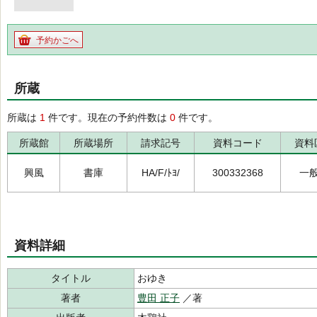
予約かごへ
所蔵
所蔵は
1
件です。現在の予約件数は
0
件です。
所蔵館
所蔵場所
請求記号
資料コード
資料
興風
書庫
HA/F/ﾄﾖ/
300332368
一
資料詳細
タイトル
おゆき
著者
豊田 正子
／著