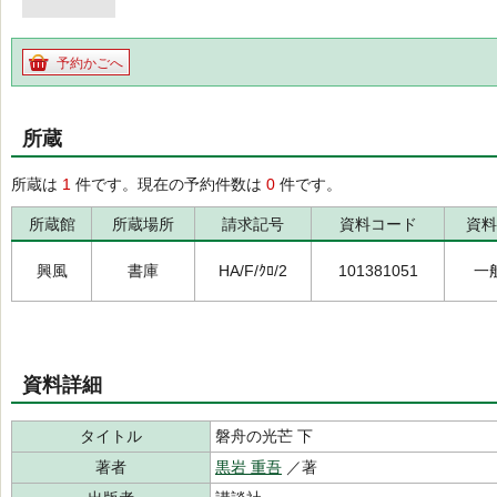
予約かごへ
所蔵
所蔵は
1
件です。現在の予約件数は
0
件です。
所蔵館
所蔵場所
請求記号
資料コード
資料
興風
書庫
HA/F/ｸﾛ/2
101381051
一
資料詳細
タイトル
磐舟の光芒 下
著者
黒岩 重吾
／著