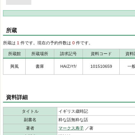
所蔵
所蔵は
1
件です。現在の予約件数は
0
件です。
所蔵館
所蔵場所
請求記号
資料コード
資料
興風
書庫
HA/Z/ﾏｸ/
101510659
一
資料詳細
タイトル
イギリス歳時記
副書名
粋な話無粋な話
著者
マークス寿子
／著