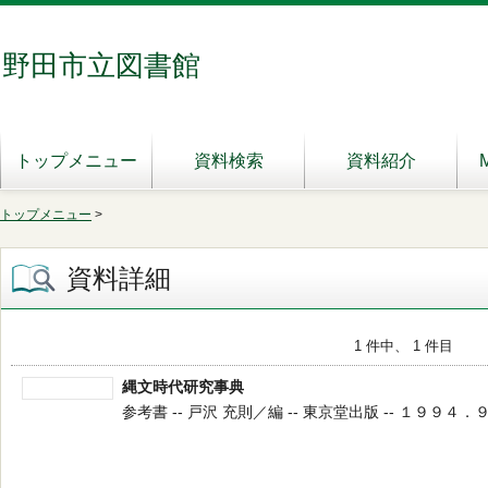
野田市立図書館
トップメニュー
資料検索
資料紹介
トップメニュー
>
資料詳細
1 件中、 1 件目
縄文時代研究事典
参考書 -- 戸沢 充則／編 -- 東京堂出版 -- １９９４．９ --