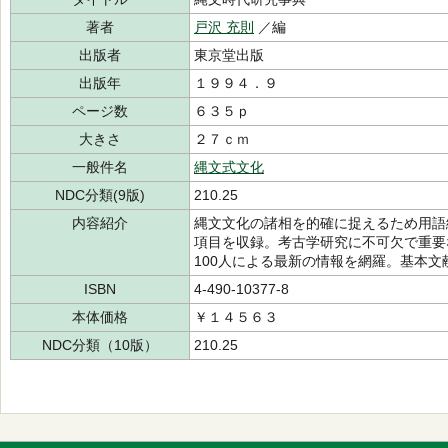
著者
戸沢 充則
／編
出版者
東京堂出版
出版年
１９９４．９
ページ数
６３５ｐ
大きさ
２７ｃｍ
一般件名
縄文式文化
NDC分類(9版)
210.25
内容紹介
縄文文化の諸相を的確に捉えるため用語
項目を収録。考古学研究に不可欠で重要な
100人による最新の情報を網羅。基本文
ISBN
4-490-10377-8
本体価格
￥１４５６３
NDC分類（10版）
210.25