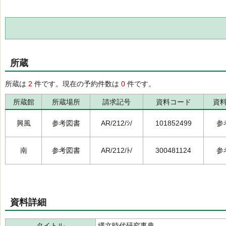
所蔵
所蔵は
2
件です。現在の予約件数は
0
件です。
所蔵館
所蔵場所
請求記号
資料コード
資
興風
参考図書
AR/212/ｼ/
101852499
参
南
参考図書
AR/212/ﾄ/
300481124
参
資料詳細
タイトル
縄文時代研究事典