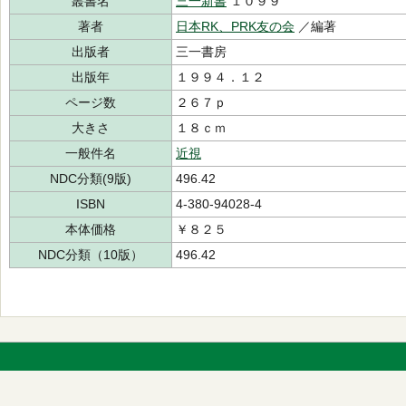
叢書名
三一新書
１０９９
著者
日本RK、PRK友の会
／編著
出版者
三一書房
出版年
１９９４．１２
ページ数
２６７ｐ
大きさ
１８ｃｍ
一般件名
近視
NDC分類(9版)
496.42
ISBN
4-380-94028-4
本体価格
￥８２５
NDC分類（10版）
496.42