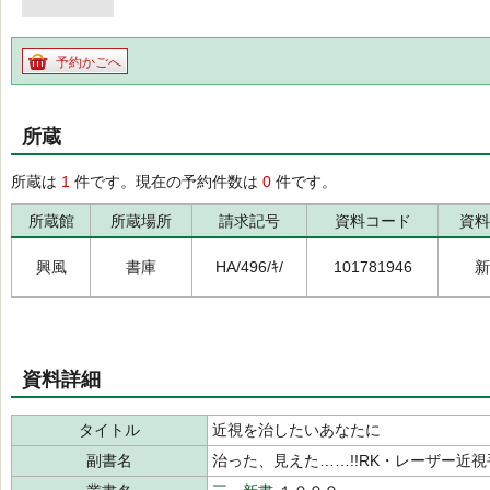
予約かごへ
所蔵
所蔵は
1
件です。現在の予約件数は
0
件です。
所蔵館
所蔵場所
請求記号
資料コード
資料
興風
書庫
HA/496/ｷ/
101781946
新
資料詳細
タイトル
近視を治したいあなたに
副書名
治った、見えた……!!RK・レーザー近