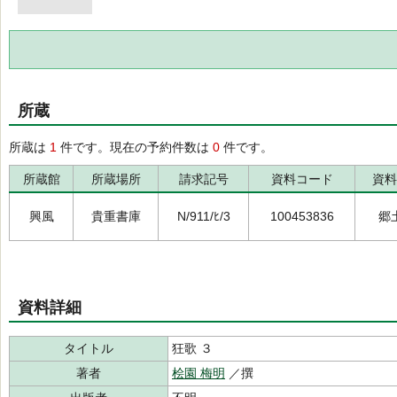
所蔵
所蔵は
1
件です。現在の予約件数は
0
件です。
所蔵館
所蔵場所
請求記号
資料コード
資料
興風
貴重書庫
N/911/ﾋ/3
100453836
郷
資料詳細
タイトル
狂歌 ３
著者
桧園 梅明
／撰