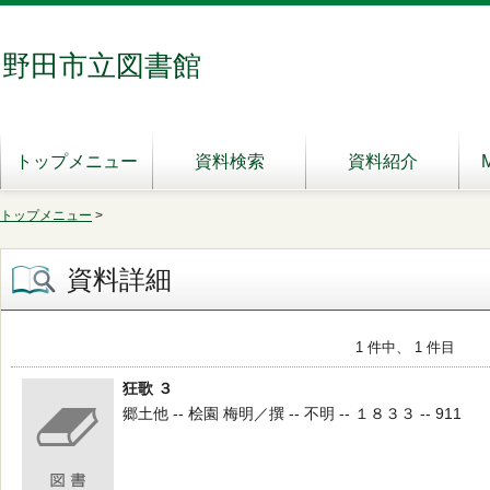
野田市立図書館
トップメニュー
資料検索
資料紹介
トップメニュー
>
資料詳細
1 件中、 1 件目
狂歌 ３
郷土他 -- 桧園 梅明／撰 -- 不明 -- １８３３ -- 911