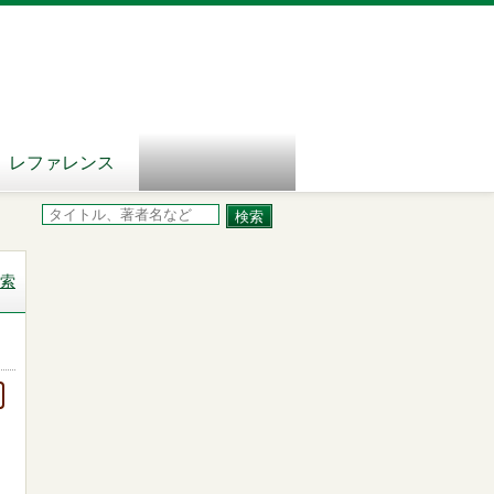
レファレンス
索