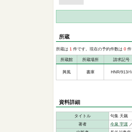
所蔵
所蔵は
1
件です。現在の予約件数は
0
件
所蔵館
所蔵場所
請求記号
興風
書庫
HNR/913/ｲ
資料詳細
タイトル
句集 天飆
著者
今泉 宇涯