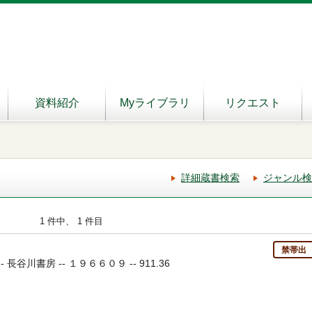
資料紹介
Myライブラリ
リクエスト
詳細蔵書検索
ジャンル検
1 件中、 1 件目
禁帯出
- 長谷川書房 -- １９６６０９ -- 911.36