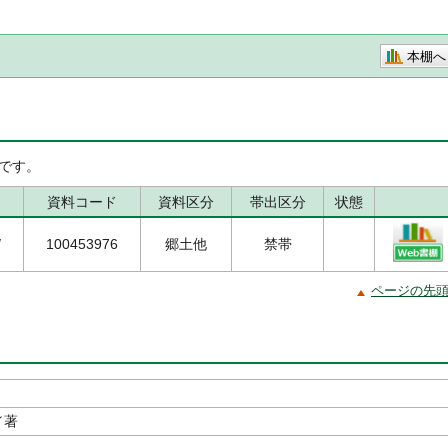
本棚へ
です。
資料コード
資料区分
帯出区分
状態
/
100453976
郷土他
禁帯
ページの先
／著