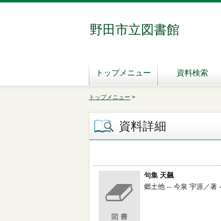
野田市立図書館
トップメニュー
資料検索
トップメニュー
>
資料詳細
句集 天飆
郷土他 -- 今泉 宇涯／著 -