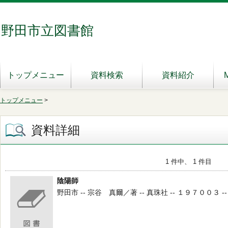
野田市立図書館
トップメニュー
資料検索
資料紹介
トップメニュー
>
資料詳細
1 件中、 1 件目
陰陽師
野田市 -- 宗谷 真爾／著 -- 真珠社 -- １９７００３ -- 