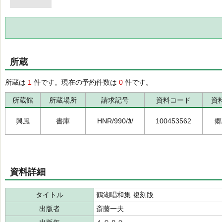
所蔵
所蔵は
1
件です。現在の予約件数は
0
件です。
所蔵館
所蔵場所
請求記号
資料コード
資
興風
書庫
HNR/990/ｶ/
100453562
郷
資料詳細
タイトル
鶴湖唱和集 複刻版
出版者
斎藤一夫