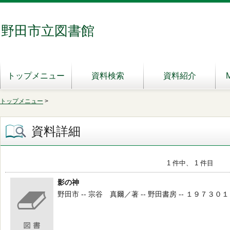
野田市立図書館
トップメニュー
資料検索
資料紹介
トップメニュー
>
資料詳細
1 件中、 1 件目
影の神
野田市 -- 宗谷 真爾／著 -- 野田書房 -- １９７３０１０１