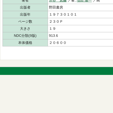
著者
宗谷 真爾
／著,
増田 陽一
／画
出版者
野田書房
出版年
１９７３０１０１
ページ数
２３０Ｐ
大きさ
１９
NDC分類(9版)
913.6
本体価格
２０６００