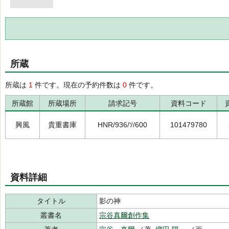
所蔵
所蔵は
1
件です。現在の予約件数は
0
件です。
所蔵館
所蔵場所
請求記号
資料コード
興風
貴重書庫
HNR/936/ｿ/600
101479780
資料詳細
タイトル
影の神
叢書名
宗谷真爾創作集