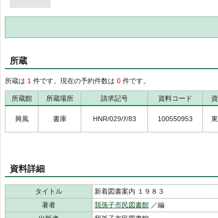
所蔵
所蔵は
1
件です。現在の予約件数は
0
件です。
所蔵館
所蔵場所
請求記号
資料コード
資
興風
書庫
HNR/029/ｱ/83
100550953
東
資料詳細
タイトル
新着図書案内 １９８３
著者
我孫子市民図書館
／編