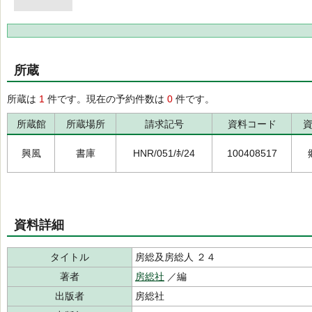
所蔵
所蔵は
1
件です。現在の予約件数は
0
件です。
所蔵館
所蔵場所
請求記号
資料コード
興風
書庫
HNR/051/ﾎ/24
100408517
資料詳細
タイトル
房総及房総人 ２４
著者
房総社
／編
出版者
房総社