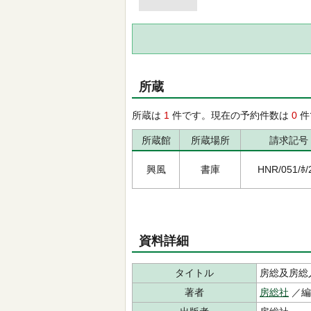
所蔵
所蔵は
1
件です。現在の予約件数は
0
件
所蔵館
所蔵場所
請求記号
興風
書庫
HNR/051/ﾎ/
資料詳細
タイトル
房総及房総
著者
房総社
／