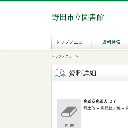
野田市立図書館
トップメニュー
資料検索
トップメニュー
>
資料詳細
房総及房総人 ２７
郷土他 -- 房総社／編 -- 房