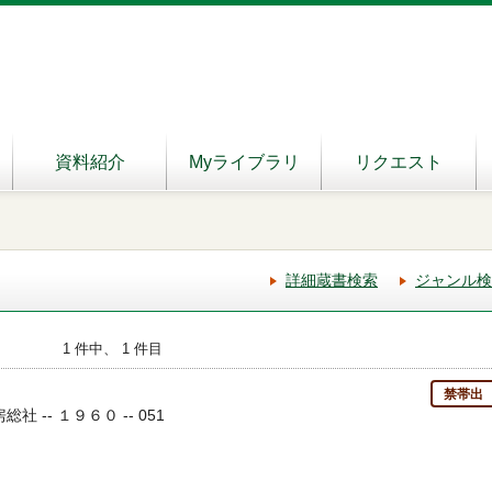
資料紹介
Myライブラリ
リクエスト
詳細蔵書検索
ジャンル検
1 件中、 1 件目
禁帯出
総社 -- １９６０ -- 051