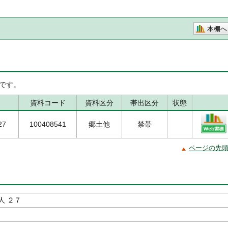
本棚へ
です。
資料コード
資料区分
帯出区分
状態
27
100408541
郷土他
禁帯
ページの先
人 ２７
編