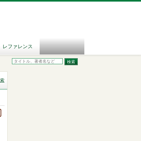
レファレンス
索