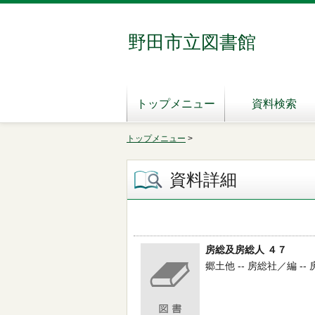
野田市立図書館
トップメニュー
資料検索
トップメニュー
>
資料詳細
房総及房総人 ４７
郷土他 -- 房総社／編 -- 