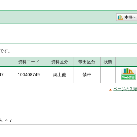
本棚へ
です。
資料コード
資料区分
帯出区分
状態
47
100408749
郷土他
禁帯
ページの先
人 ４７
編