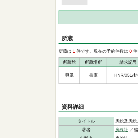
所蔵
所蔵は
1
件です。現在の予約件数は
0
件
所蔵館
所蔵場所
請求記号
興風
書庫
HNR/051/ﾎ/
資料詳細
タイトル
房総及房総
著者
房総社
／