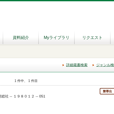
資料紹介
Myライブラリ
リクエスト
詳細蔵書検索
ジャンル検
1 件中、 1 件目
禁帯出
房総社 -- １９８０１２ -- 051