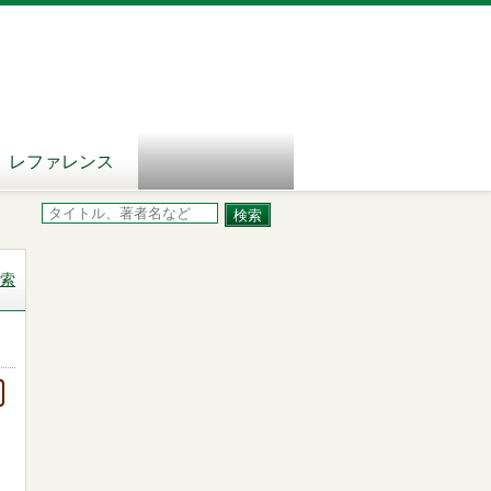
レファレンス
索