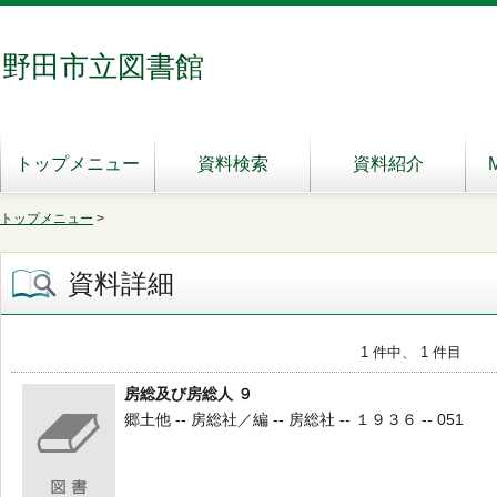
野田市立図書館
トップメニュー
資料検索
資料紹介
トップメニュー
>
資料詳細
1 件中、 1 件目
房総及び房総人 ９
郷土他 -- 房総社／編 -- 房総社 -- １９３６ -- 051