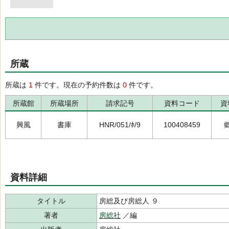
所蔵
所蔵は
1
件です。現在の予約件数は
0
件です。
所蔵館
所蔵場所
請求記号
資料コード
資
興風
書庫
HNR/051/ﾎ/9
100408459
資料詳細
タイトル
房総及び房総人 ９
著者
房総社
／編