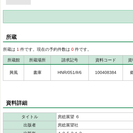
所蔵
所蔵は
1
件です。現在の予約件数は
0
件です。
所蔵館
所蔵場所
請求記号
資料コード
資
興風
書庫
HNR/051/ﾎ/6
100408384
資料詳細
タイトル
房総展望 ６
出版者
房総展望社