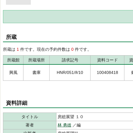
所蔵
所蔵は
1
件です。現在の予約件数は
0
件です。
所蔵館
所蔵場所
請求記号
資料コード
興風
書庫
HNR/051/ﾎ/10
100408418
資料詳細
タイトル
房総展望 １０
著者
林 勇雄
／編