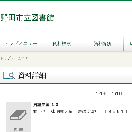
野田市立図書館
トップメニュー
資料検索
資料紹介
トップメニュー
>
資料詳細
1 件中、 1 件目
房総展望 １０
郷土他 -- 林 勇雄／編 -- 房総展望社 -- １９５６１１ --