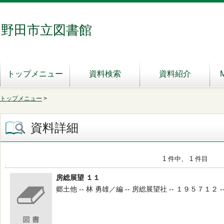
野田市立図書館
トップメニュー
資料検索
資料紹介
トップメニュー
>
資料詳細
1 件中、 1 件目
房総展望 １１
郷土他 -- 林 勇雄／編 -- 房総展望社 -- １９５７１２ --