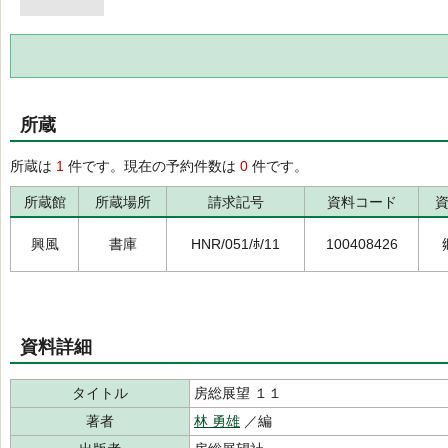
所蔵
所蔵は
1
件です。現在の予約件数は
0
件です。
所蔵館
所蔵場所
請求記号
資料コード
興風
書庫
HNR/051/ﾎ/11
100408426
資料詳細
タイトル
房総展望 １１
著者
林 勇雄
／編