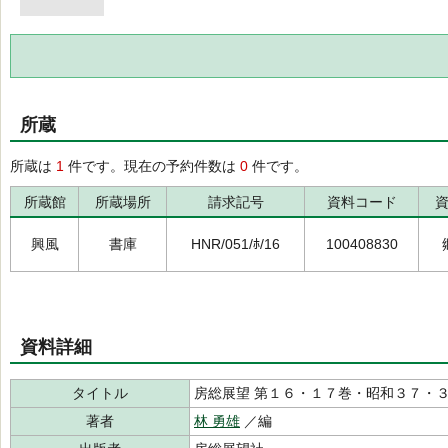
所蔵
所蔵は
1
件です。現在の予約件数は
0
件です。
所蔵館
所蔵場所
請求記号
資料コード
興風
書庫
HNR/051/ﾎ/16
100408830
資料詳細
タイトル
房総展望 第１６・１７巻・昭和３７・
著者
林 勇雄
／編