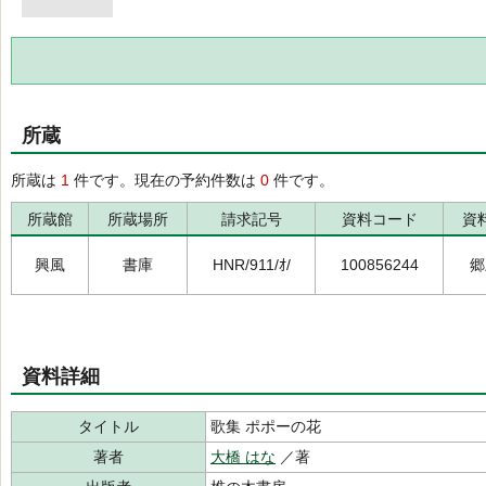
所蔵
所蔵は
1
件です。現在の予約件数は
0
件です。
所蔵館
所蔵場所
請求記号
資料コード
資
興風
書庫
HNR/911/ｵ/
100856244
郷
資料詳細
タイトル
歌集 ポポーの花
著者
大橋 はな
／著