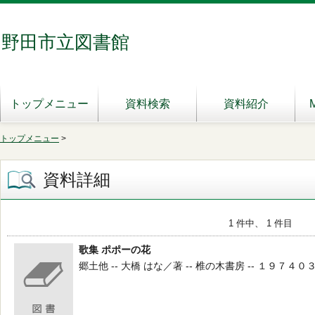
野田市立図書館
トップメニュー
資料検索
資料紹介
トップメニュー
>
資料詳細
1 件中、 1 件目
歌集 ポポーの花
郷土他 -- 大橋 はな／著 -- 椎の木書房 -- １９７４０３ -