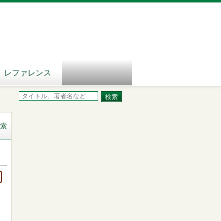
レファレンス
索