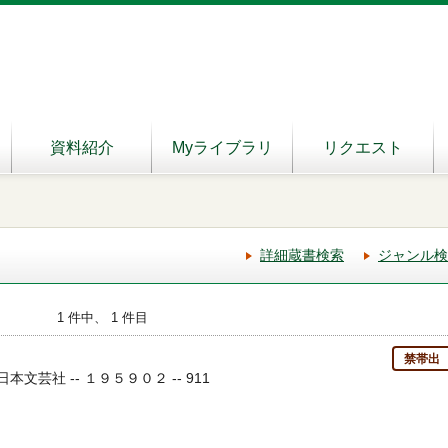
資料紹介
Myライブラリ
リクエスト
詳細蔵書検索
ジャンル検
1 件中、 1 件目
禁帯出
 日本文芸社 -- １９５９０２ -- 911