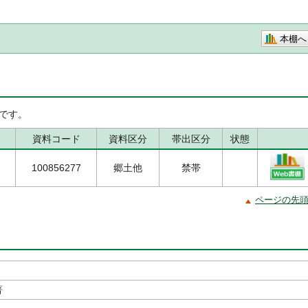
本棚へ
です。
資料コード
資料区分
帯出区分
状態
100856277
郷土他
禁帯
ページの先
著