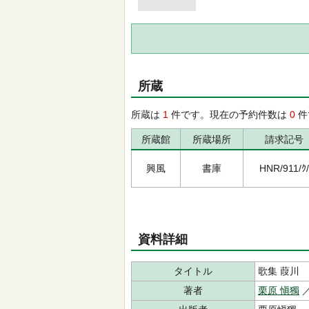
所蔵
所蔵は
1
件です。現在の予約件数は
0
件
所蔵館
所蔵場所
請求記号
興風
書庫
HNR/911/ｸ/
資料詳細
タイトル
歌集 葭川
著者
栗原 愼獨