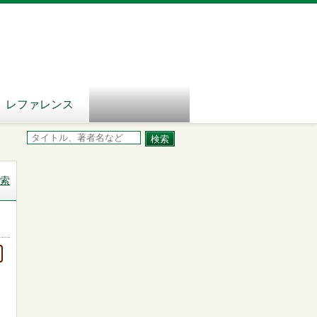
レファレンス
索