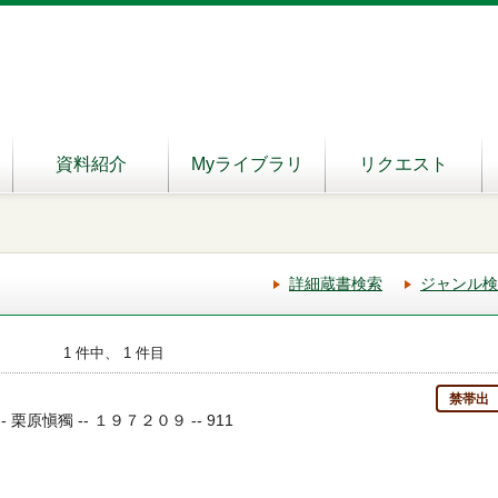
資料紹介
Myライブラリ
リクエスト
詳細蔵書検索
ジャンル検
1 件中、 1 件目
禁帯出
- 栗原愼獨 -- １９７２０９ -- 911