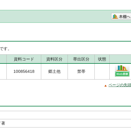
本棚へ
です。
資料コード
資料区分
帯出区分
状態
100856418
郷土他
禁帯
ページの先
／著