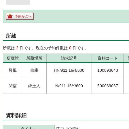
予約かごへ
所蔵
所蔵は
2
件です。現在の予約件数は
0
件です。
所蔵館
所蔵場所
請求記号
資料コード
興風
書庫
HN/911.16/ｲ/600
100893643
関宿
郷土人
N/911.16/ｲ/600
500069067
資料詳細
タイトル
江戸川の流れ