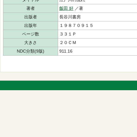
著者
飯田 好
／著
出版者
長谷川書房
出版年
１９８７０９１５
ページ数
３３１Ｐ
大きさ
２０ＣＭ
NDC分類(9版)
911.16