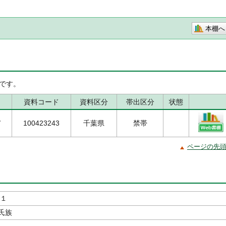
本棚へ
です。
資料コード
資料区分
帯出区分
状態
/
100423243
千葉県
禁帯
ページの先
 １
氏族