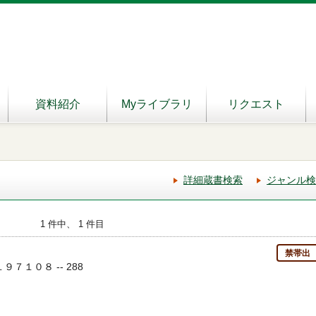
資料紹介
Myライブラリ
リクエスト
詳細蔵書検索
ジャンル検
1 件中、 1 件目
禁帯出
 １９７１０８ -- 288