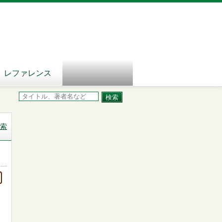
レファレンス
索