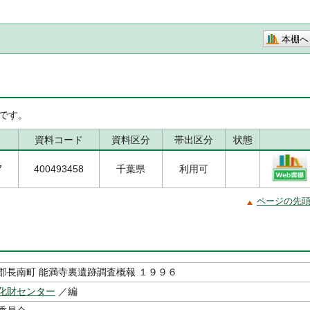
本棚へ
です。
資料コード
資料区分
帯出区分
状態
7
400493458
千葉県
利用可
ページの先
郡長南町 能満寺裏遺跡調査概報 １９９６
化財センター
／編