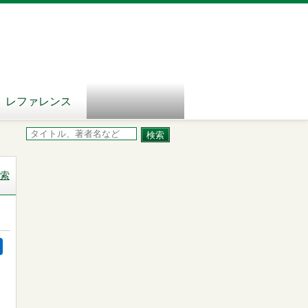
レファレンス
索