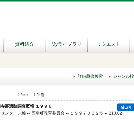
資料紹介
Myライブラリ
リクエスト
詳細蔵書検索
ジャンル検
1 件中、 1 件目
満寺裏遺跡調査概報 １９９６
貸出可
センター／編 -- 長南町教育委員会 -- １９９７０３２５ -- 210.02