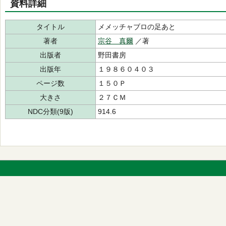
資料詳細
タイトル
メメッチャブロの足あと
著者
宗谷 真爾
／著
出版者
野田書房
出版年
１９８６０４０３
ページ数
１５０Ｐ
大きさ
２７ＣＭ
NDC分類(9版)
914.6