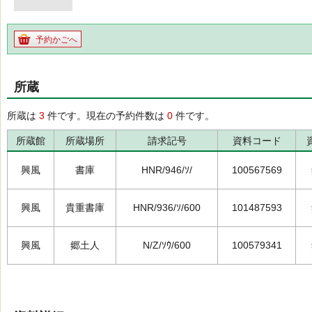
予約かごへ
所蔵
所蔵は
3
件です。現在の予約件数は
0
件です。
所蔵館
所蔵場所
請求記号
資料コード
興風
書庫
HNR/946/ｿ/
100567569
興風
貴重書庫
HNR/936/ｿ/600
101487593
興風
郷土人
N/Z/ｿｳ/600
100579341