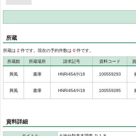
所蔵
所蔵は
2
件です。現在の予約件数は
0
件です。
所蔵館
所蔵場所
請求記号
資料コード
興風
書庫
HNR/454/ﾁ/18
100559293
興風
書庫
HNR/454/ﾁ/18
100559285
資料詳細
タイトル
土地分類基本調査 Ｄ１８