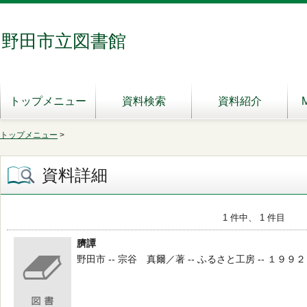
野田市立図書館
トップメニュー
資料検索
資料紹介
トップメニュー
>
資料詳細
1 件中、 1 件目
臍譚
野田市 -- 宗谷 真爾／著 -- ふるさと工房 -- １９９２ --