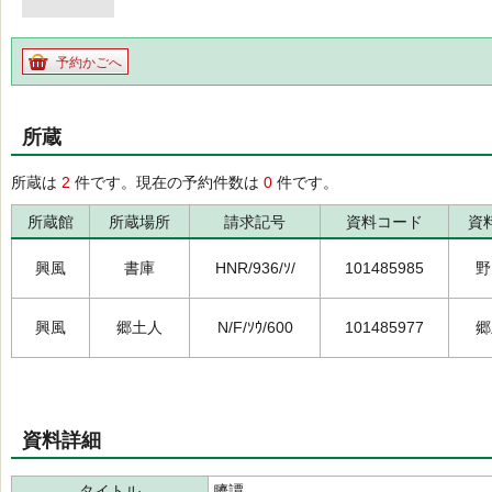
予約かごへ
所蔵
所蔵は
2
件です。現在の予約件数は
0
件です。
所蔵館
所蔵場所
請求記号
資料コード
資
興風
書庫
HNR/936/ｿ/
101485985
野
興風
郷土人
N/F/ｿｳ/600
101485977
郷
資料詳細
タイトル
臍譚