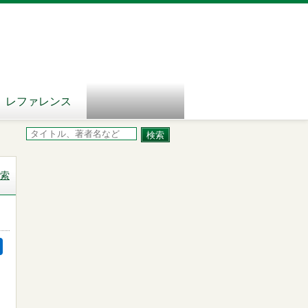
レファレンス
索