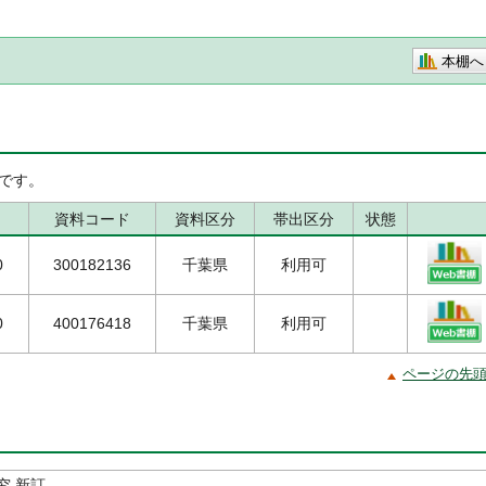
本棚へ
です。
資料コード
資料区分
帯出区分
状態
0
300182136
千葉県
利用可
0
400176418
千葉県
利用可
ページの先
究 新訂