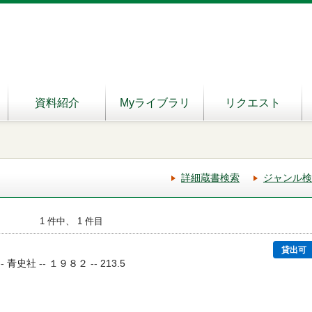
資料紹介
Myライブラリ
リクエスト
詳細蔵書検索
ジャンル検
1 件中、 1 件目
貸出可
 青史社 -- １９８２ -- 213.5