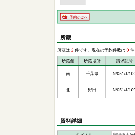
予約かごへ
所蔵
所蔵は
2
件です。現在の予約件数は
0
件
所蔵館
所蔵場所
請求記号
南
千葉県
N/051/ﾎ/10
北
野田
N/051/ﾎ/10
資料詳細
タイトル
房総郷土研