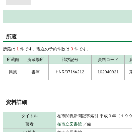
所蔵
所蔵は
1
件です。現在の予約件数は
0
件です。
所蔵館
所蔵場所
請求記号
資料コード
興風
書庫
HNR/071/ｶ/212
102940921
資料詳細
タイトル
柏市関係新聞記事索引 平成９年（１９
著者
柏市立図書館
／編