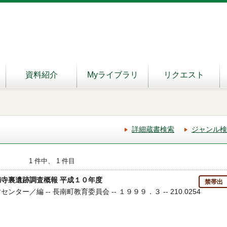
資料紹介
Myライブラリ
リクエスト
詳細蔵書検索
ジャンル検
1 件中、 1 件目
満寺裏遺跡調査概報 平成１０年度
禁帯出
ンター／編 -- 長南町教育委員会 -- １９９９．３ -- 210.0254