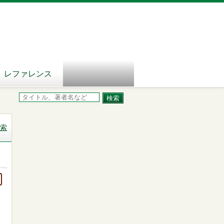
レファレンス
索