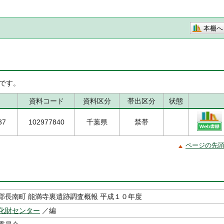
本棚へ
です。
資料コード
資料区分
帯出区分
状態
37
102977840
千葉県
禁帯
ページの先
郡長南町 能満寺裏遺跡調査概報 平成１０年度
化財センター
／編