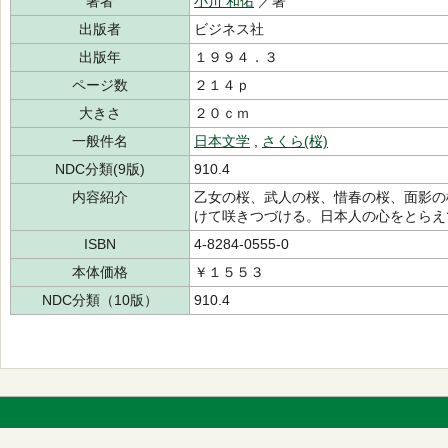
著者
小川 和佑
／著
出版者
ビジネス社
出版年
１９９４．３
ページ数
２１４ｐ
大きさ
２０ｃｍ
一般件名
日本文学
,
さくら(桜)
NDC分類(9版)
910.4
内容紹介
乙女の桜、武人の桜、惜春の桜、面影の
けて咲きつづける。日本人の心をとらえ
ISBN
4-8284-0555-0
本体価格
￥１５５３
NDC分類（10版）
910.4