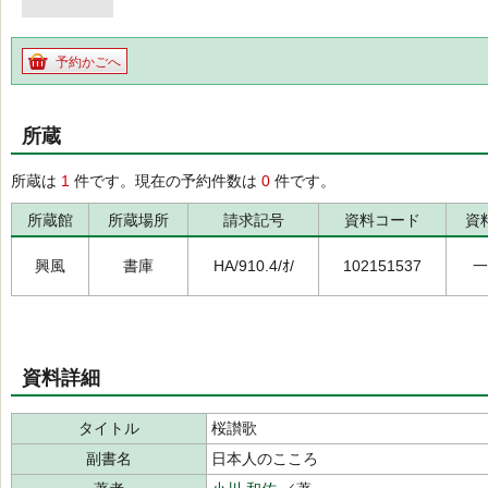
予約かごへ
所蔵
所蔵は
1
件です。現在の予約件数は
0
件です。
所蔵館
所蔵場所
請求記号
資料コード
資
興風
書庫
HA/910.4/ｵ/
102151537
一
資料詳細
タイトル
桜讃歌
副書名
日本人のこころ