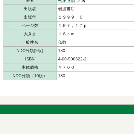
著者
松尾 剛次
／著
出版者
岩波書店
出版年
１９９９．６
ページ数
１９７，１７ｐ
大きさ
１８ｃｍ
一般件名
仏教
NDC分類(9版)
180
ISBN
4-00-500322-2
本体価格
￥７００
NDC分類（10版）
180