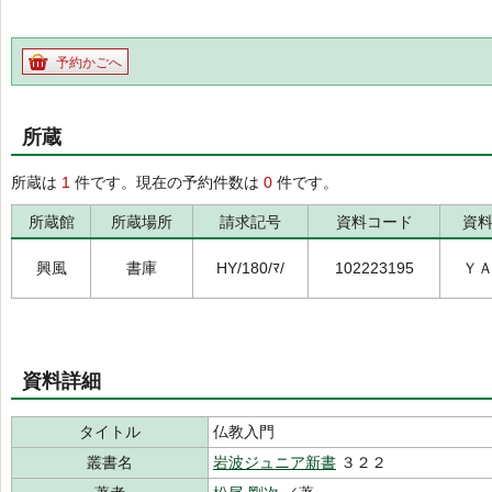
予約かごへ
所蔵
所蔵は
1
件です。現在の予約件数は
0
件です。
所蔵館
所蔵場所
請求記号
資料コード
資
興風
書庫
HY/180/ﾏ/
102223195
Ｙ
資料詳細
タイトル
仏教入門
叢書名
岩波ジュニア新書
３２２