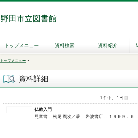
野田市立図書館
トップメニュー
資料検索
資料紹介
トップメニュー
>
資料詳細
1 件中、 1 件目
仏教入門
児童書 -- 松尾 剛次／著 -- 岩波書店 -- １９９９．６ --