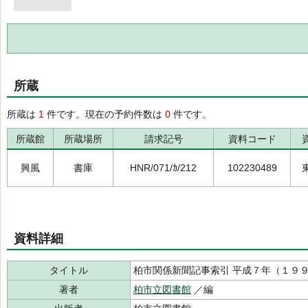
所蔵
所蔵は
1
件です。現在の予約件数は
0
件です。
所蔵館
所蔵場所
請求記号
資料コード
興風
書庫
HNR/071/ｶ/212
102230489
資料詳細
タイトル
柏市関係新聞記事索引 平成７年（１９
著者
柏市立図書館
／編