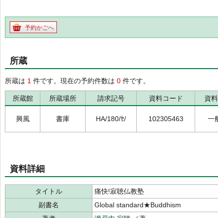
予約かごへ
所蔵
所蔵は
1
件です。現在の予約件数は
0
件です。
所蔵館
所蔵場所
請求記号
資料コード
資料
興風
書庫
HA/180/ｾ/
102305463
一
資料詳細
タイトル
痛快!寂聴仏教塾
副書名
Global standard★Buddhism