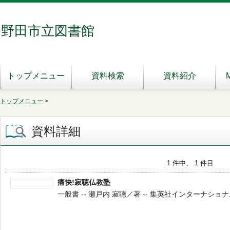
野田市立図書館
トップメニュー
資料検索
資料紹介
トップメニュー
>
資料詳細
1 件中、 1 件目
痛快!寂聴仏教塾
一般書 -- 瀬戸内 寂聴／著 -- 集英社インターナショナル 