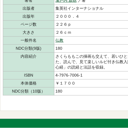
著者
瀬戸内 寂聴
／著
出版者
集英社インターナショナル
出版年
２０００．４
ページ数
２２６ｐ
大きさ
２６ｃｍ
一般件名
仏教
NDC分類(9版)
180
内容紹介
さくらももこの挿画も交えて、若いひと
た、読んで、見て楽しいルビ付き仏教入
心経」の読経と法話を収録。
ISBN
4-7976-7006-1
本体価格
￥１７００
NDC分類（10版）
180