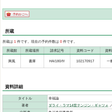
予約かごへ
所蔵
所蔵は
1
件です。現在の予約件数は
0
件です。
所蔵館
所蔵場所
請求記号
資料コード
資料
興風
書庫
HA/180/ﾀ/
102170917
一
資料詳細
タイトル
幸福論
著者
ダライ・ラマ14世テンジン・ギャツォ
／