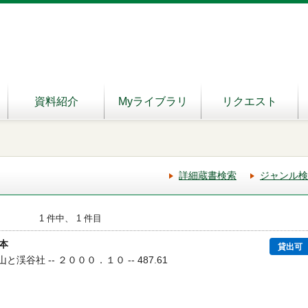
資料紹介
Myライブラリ
リクエスト
詳細蔵書検索
ジャンル検
1 件中、 1 件目
本
貸出可
 山と渓谷社 -- ２０００．１０ -- 487.61