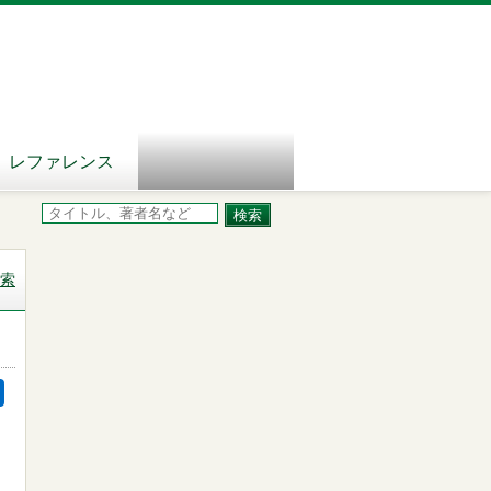
レファレンス
索