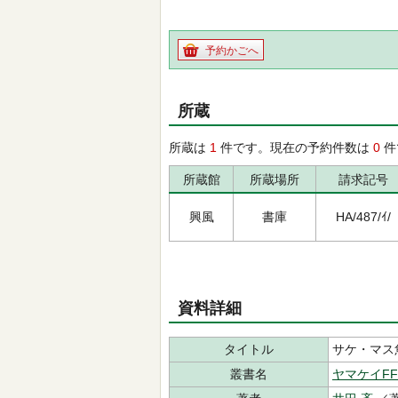
予約かごへ
所蔵
所蔵は
1
件です。現在の予約件数は
0
件
所蔵館
所蔵場所
請求記号
興風
書庫
HA/487/ｲ/
資料詳細
タイトル
サケ・マス
叢書名
ヤマケイFF