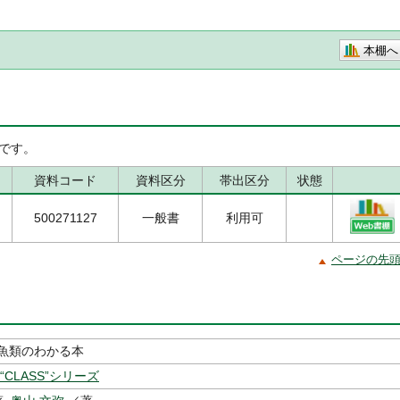
本棚へ
です。
資料コード
資料区分
帯出区分
状態
500271127
一般書
利用可
ページの先
魚類のわかる本
“CLASS”シリーズ