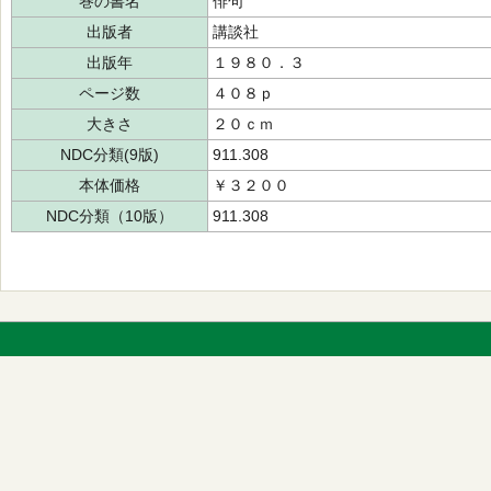
巻の書名
俳句
出版者
講談社
出版年
１９８０．３
ページ数
４０８ｐ
大きさ
２０ｃｍ
NDC分類(9版)
911.308
本体価格
￥３２００
NDC分類（10版）
911.308