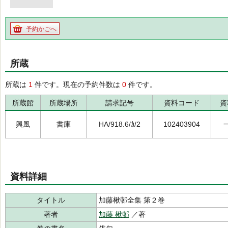
予約かごへ
所蔵
所蔵は
1
件です。現在の予約件数は
0
件です。
所蔵館
所蔵場所
請求記号
資料コード
資
興風
書庫
HA/918.6/ｶ/2
102403904
資料詳細
タイトル
加藤楸邨全集 第２巻
著者
加藤 楸邨
／著