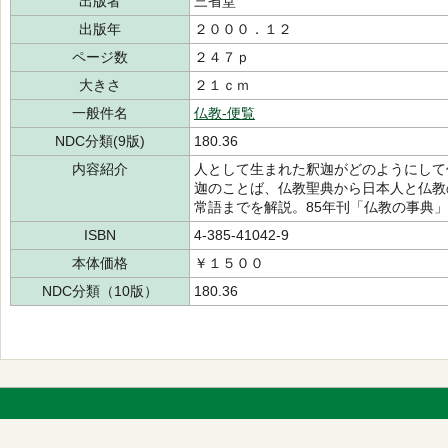
出版者
三省堂
出版年
２０００．１２
ページ数
２４７ｐ
大きさ
２１ｃｍ
一般件名
仏教-便覧
NDC分類(9版)
180.36
内容紹介
人として生まれた釈迦がどのようにして
迦のことば、仏教聖典から日本人と仏教
常語までを解説。85年刊「仏教の事典
ISBN
4-385-41042-9
本体価格
￥１５００
NDC分類（10版）
180.36