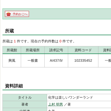
予約かごへ
所蔵
所蔵は
1
件です。現在の予約件数は
0
件です。
所蔵館
所蔵場所
請求記号
資料コード
資料
興風
一般書
A/437/ｶ/
102335452
一
資料詳細
タイトル
化学は楽しいワンダーランド
著者
上村 明男
／著