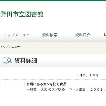
野田市立図書館
トップメニュー
資料検索
資料紹介
トップメニュー
>
資料詳細
1 件中、 1 件目
台所にあるガンを防ぐ食品
一般書 -- 大沢 俊彦／監修 -- マキノ出版 -- ２００１．２ 