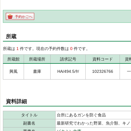
予約かごへ
所蔵
所蔵は
1
件です。現在の予約件数は
0
件です。
所蔵館
所蔵場所
請求記号
資料コード
資
興風
書庫
HA/494.5/ﾀ/
102326766
一
資料詳細
タイトル
台所にあるガンを防ぐ食品
副書名
最新研究でわかった野菜、魚介類、キノ