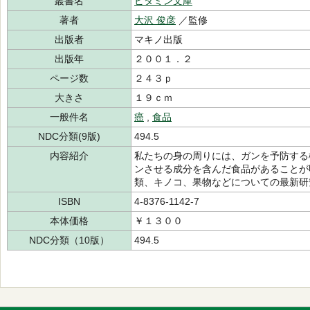
叢書名
ビタミン文庫
著者
大沢 俊彦
／監修
出版者
マキノ出版
出版年
２００１．２
ページ数
２４３ｐ
大きさ
１９ｃｍ
一般件名
癌
,
食品
NDC分類(9版)
494.5
内容紹介
私たちの身の周りには、ガンを予防する
ンさせる成分を含んだ食品があることが
類、キノコ、果物などについての最新研
ISBN
4-8376-1142-7
本体価格
￥１３００
NDC分類（10版）
494.5