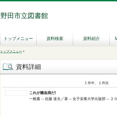
野田市立図書館
トップメニュー
資料検索
資料紹介
トップメニュー
>
資料詳細
1 件中、 1 件目
これが糖血病だ!
一般書 -- 佐藤 達夫／著 -- 女子栄養大学出版部 -- ２００