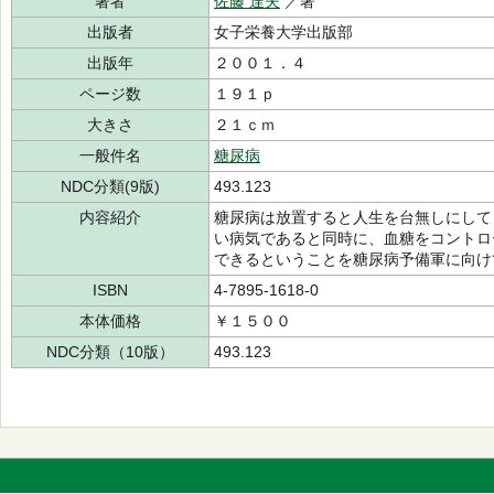
著者
佐藤 達夫
／著
出版者
女子栄養大学出版部
出版年
２００１．４
ページ数
１９１ｐ
大きさ
２１ｃｍ
一般件名
糖尿病
NDC分類(9版)
493.123
内容紹介
糖尿病は放置すると人生を台無しにして
い病気であると同時に、血糖をコントロ
できるということを糖尿病予備軍に向け
ISBN
4-7895-1618-0
本体価格
￥１５００
NDC分類（10版）
493.123