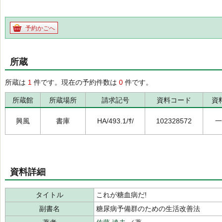
予約かごへ
所蔵
所蔵は
1
件です。現在の予約件数は
0
件です。
所蔵館
所蔵場所
請求記号
資料コード
資
興風
書庫
HA/493.1/ｻ/
102328572
一
資料詳細
タイトル
これが糖血病だ!
副書名
糖尿病予備群のための生活改善法