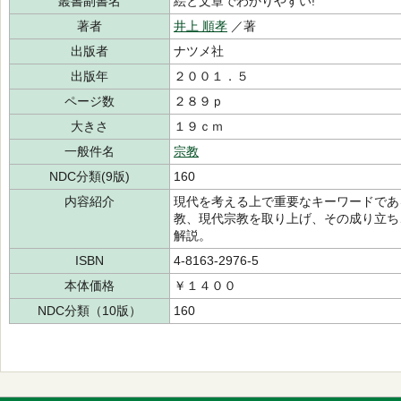
叢書副書名
絵と文章でわかりやすい!
著者
井上 順孝
／著
出版者
ナツメ社
出版年
２００１．５
ページ数
２８９ｐ
大きさ
１９ｃｍ
一般件名
宗教
NDC分類(9版)
160
内容紹介
現代を考える上で重要なキーワードであ
教、現代宗教を取り上げ、その成り立ち
解説。
ISBN
4-8163-2976-5
本体価格
￥１４００
NDC分類（10版）
160