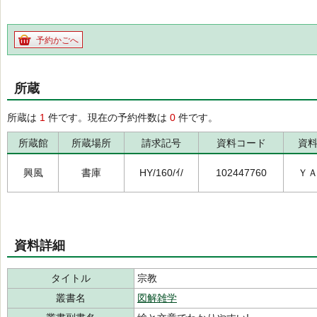
予約かごへ
所蔵
所蔵は
1
件です。現在の予約件数は
0
件です。
所蔵館
所蔵場所
請求記号
資料コード
資
興風
書庫
HY/160/ｲ/
102447760
Ｙ
資料詳細
タイトル
宗教
叢書名
図解雑学