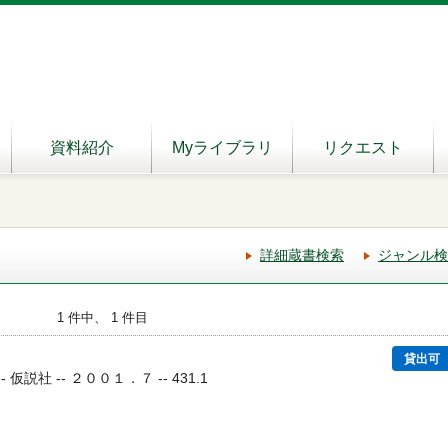
資料紹介
Myライブラリ
リクエスト
詳細蔵書検索
ジャンル検
1 件中、 1 件目
貸出可
 仮説社 -- ２００１．７ -- 431.1