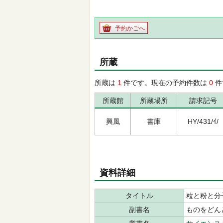
予約かごへ
所蔵
所蔵は
1
件です。現在の予約件数は
0
件
所蔵館
所蔵場所
請求記号
興風
書庫
HY/431/ｲ/
資料詳細
タイトル
粒と粉と分
副書名
ものをどん