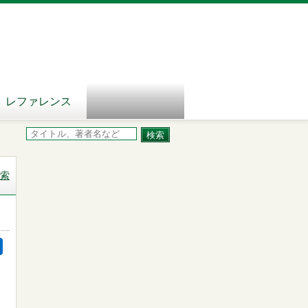
レファレンス
索