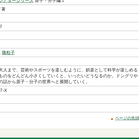
シアターシリーズ
原子・分子編１
／著
７
,
微粒子
大人まで、芸術やスポーツを楽しむように、娯楽として科学が楽しめる
ものをどんどん小さくしていくと、いったいどうなるのか。ドングリや
の話から原子・分子の世界へと展開していく。
7-X
ページの先