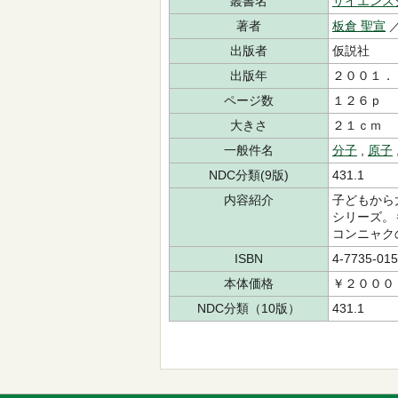
叢書名
サイエンス
著者
板倉 聖宣
出版者
仮説社
出版年
２００１．
ページ数
１２６ｐ
大きさ
２１ｃｍ
一般件名
分子
,
原子
NDC分類(9版)
431.1
内容紹介
子どもから
シリーズ。
コンニャク
ISBN
4-7735-015
本体価格
￥２０００
NDC分類（10版）
431.1