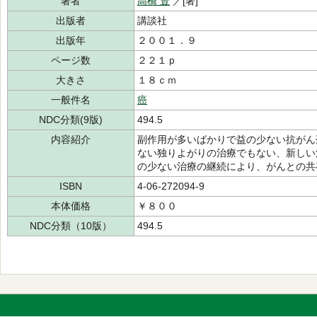
著者
高橋 豊
／[著]
出版者
講談社
出版年
２００１．９
ページ数
２２１ｐ
大きさ
１８ｃｍ
一般件名
癌
NDC分類(9版)
494.5
内容紹介
副作用が多いばかりで益の少ない抗がん
ない独りよがりの治療でもない、新しい
の少ない治療の継続により、がんとの共
ISBN
4-06-272094-9
本体価格
￥８００
NDC分類（10版）
494.5