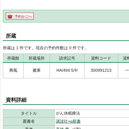
予約かごへ
所蔵
所蔵は
1
件です。現在の予約件数は
0
件です。
所蔵館
所蔵場所
請求記号
資料コード
資
興風
書庫
HA/494.5/ﾀ/
300991213
一
資料詳細
タイトル
がん休眠療法
叢書名
講談社+α新書