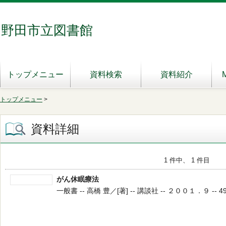
野田市立図書館
トップメニュー
資料検索
資料紹介
トップメニュー
>
資料詳細
1 件中、 1 件目
がん休眠療法
一般書 -- 高橋 豊／[著] -- 講談社 -- ２００１．９ -- 49