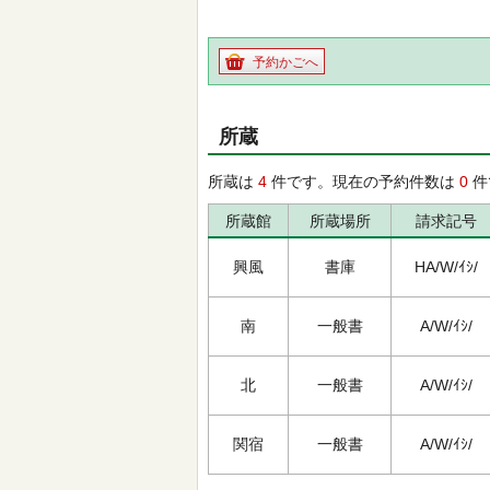
予約かごへ
所蔵
所蔵は
4
件です。現在の予約件数は
0
件
所蔵館
所蔵場所
請求記号
興風
書庫
HA/W/ｲｼ/
南
一般書
A/W/ｲｼ/
北
一般書
A/W/ｲｼ/
関宿
一般書
A/W/ｲｼ/