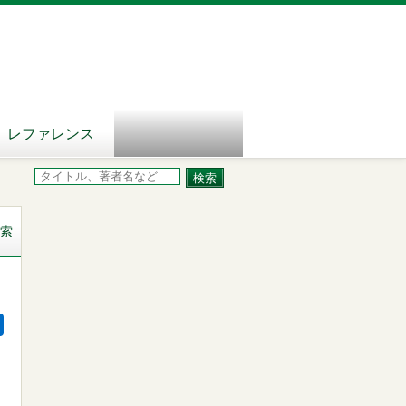
レファレンス
索