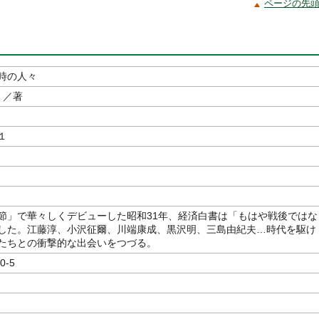
ページの先
時の人々
／著
１
節」で華々しくデビューした昭和31年、経済白書は「もはや戦後ではな
した。江藤淳、小沢征爾、川端康成、黒沢明、三島由紀夫…時代を駆け
たちとの衝撃的な出会いをつづる。
0-5