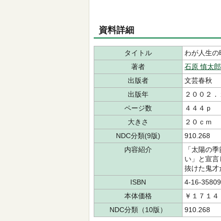
資料詳細
タイトル
わが人生の
著者
石原 慎太郎
出版者
文芸春秋
出版年
２００２．
ページ数
４４４ｐ
大きさ
２０ｃｍ
NDC分類(9版)
910.268
内容紹介
「太陽の季
い」と宣言
抜けた鬼才
ISBN
4-16-35809
本体価格
￥１７１４
NDC分類（10版）
910.268