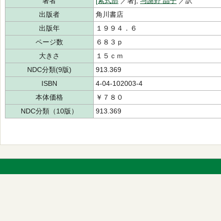
著者
[紫式部
／著],
与謝野 晶子
／訳
出版者
角川書店
出版年
１９９４．６
ページ数
６８３ｐ
大きさ
１５ｃｍ
NDC分類(9版)
913.369
ISBN
4-04-102003-4
本体価格
￥７８０
NDC分類（10版）
913.369