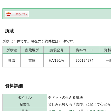
予約かごへ
所蔵
所蔵は
1
件です。現在の予約件数は
0
件です。
所蔵館
所蔵場所
請求記号
資料コード
資料
興風
書庫
HA/180/ﾍ/
500184874
一
資料詳細
タイトル
チベットの生きる魔法
副書名
苦しみも怒りも「喜び」に変えて心安ら