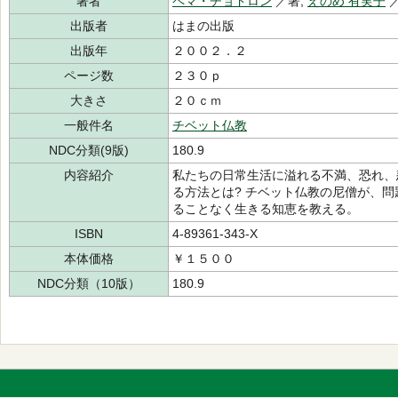
著者
ペマ・チョドロン
／著,
えのめ 有実子
出版者
はまの出版
出版年
２００２．２
ページ数
２３０ｐ
大きさ
２０ｃｍ
一般件名
チベット仏教
NDC分類(9版)
180.9
内容紹介
私たちの日常生活に溢れる不満、恐れ、
る方法とは? チベット仏教の尼僧が、
ることなく生きる知恵を教える。
ISBN
4-89361-343-X
本体価格
￥１５００
NDC分類（10版）
180.9