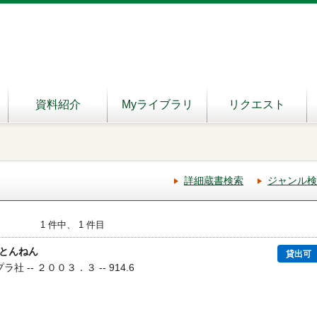
資料紹介
Myライブラリ
リクエスト
詳細蔵書検索
ジャンル検
1 件中、 1 件目
とんねん
貸出可
ラ社 -- ２００３．３ -- 914.6