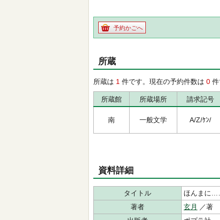
予約かごへ
所蔵
所蔵は
1
件です。現在の予約件数は
0
件
所蔵館
所蔵場所
請求記号
南
一般文学
A/Z/ｹﾝ/
資料詳細
タイトル
ほんまに…
著者
玄月
／著