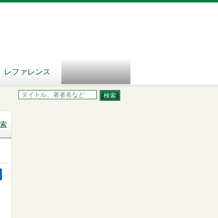
レファレンス
索