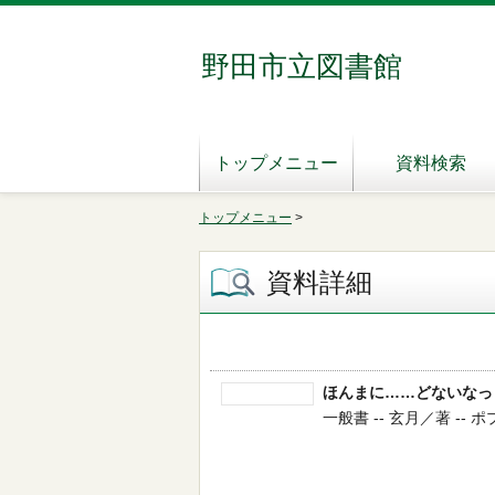
野田市立図書館
トップメニュー
資料検索
トップメニュー
>
資料詳細
ほんまに……どないなっ
一般書 -- 玄月／著 -- ポプ