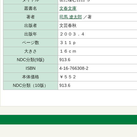
叢書名
文春文庫
著者
司馬 遼太郎
／著
出版者
文芸春秋
出版年
２００３．４
ページ数
３１１ｐ
大きさ
１６ｃｍ
NDC分類(9版)
913.6
ISBN
4-16-766308-2
本体価格
￥５５２
NDC分類（10版）
913.6