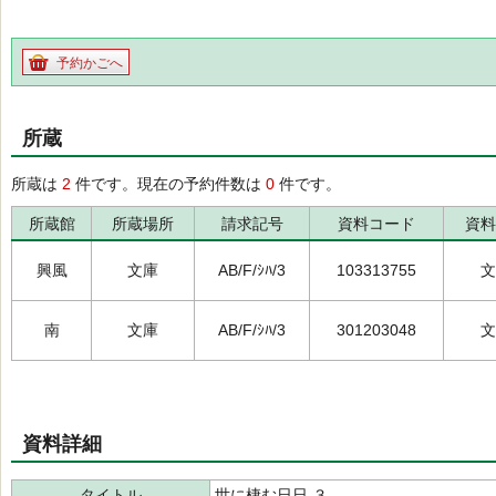
予約かごへ
所蔵
所蔵は
2
件です。現在の予約件数は
0
件です。
所蔵館
所蔵場所
請求記号
資料コード
資料
興風
文庫
AB/F/ｼﾊ/3
103313755
文
南
文庫
AB/F/ｼﾊ/3
301203048
文
資料詳細
タイトル
世に棲む日日 ３